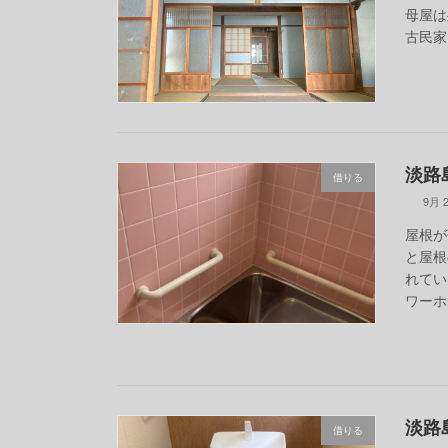
母屋は
古民家
淡路島
借りる
9月 2
屋根が
と屋根
れてい
ワーホ
淡路
借りる