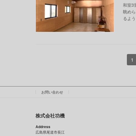
和室3
眺めら
るよう
投
固
1
定
稿
ペ
の
ー
ジ
ペ
お問い合わせ
ー
株式会社功機
ジ
Address
送
広島県尾道市長江