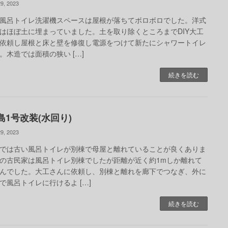
9, 2023
風呂トイレ洗濯機スペースは屋根が落ちてボロボロでした。洋式
はほぼ土に埋まっていました。土を取り除くところまでDIY大工
依頼し屋根と床と壁を修復し電源をつけて新たにシャワートイレ
。木造では面積の狭い […]
続きを読む
島1号改装(水回り)
9, 2023
では古い風呂トイレが別棟で母屋と離れていることが良くありま
の古民家は風呂トイレ別棟でしたが距離が近く約1mしか離れて
んでした。大工さんに依頼し、別棟と離れを廊下でつなぎ、外に
で風呂トイレに行けるよ […]
続きを読む