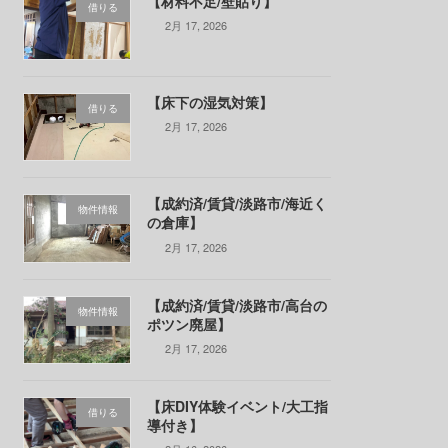
【材料不足/壁貼り】
借りる
2月 17, 2026
【床下の湿気対策】
借りる
2月 17, 2026
【成約済/賃貸/淡路市/海近く
物件情報
の倉庫】
2月 17, 2026
【成約済/賃貸/淡路市/高台の
物件情報
ポツン廃屋】
2月 17, 2026
【床DIY体験イベント/大工指
借りる
導付き】