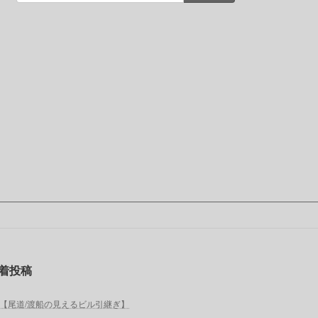
着投稿
【尾道/渡船の見えるビル引継ぎ】