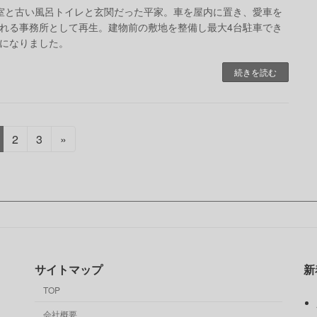
室と古い風呂トイレと玄関だった平家。車を屋内に置き、愛車を
れる事務所として再生。建物前の敷地を整備し最大4台駐車でき
になりました。
続きを読む
固
固
2
3
»
定
定
ペ
ペ
ー
ー
ジ
ジ
サイトマップ
新
TOP
会社概要