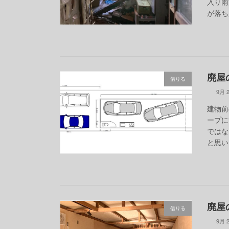
入り雨
が落ち
廃屋の再
借りる
9月 2
建物前
ープに
ではな
と思い
廃屋の
借りる
9月 2