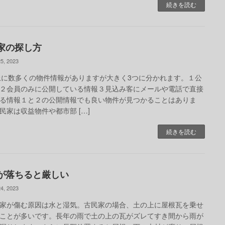
続きを読む
家の探し方
5, 2023
上に数多くの物件情報がありますが大きく3つに分かれます。１公
２会員のみに公開している情報３見込み客にメールや電話で直接
る情報１と２の公開情報でも良い物件が見つかることはありま
民家は収益物件や都市部 […]
続きを読む
が落ちると厳しい
4, 2023
家が傷む原因は水と湿気。古民家の場合、土の上に屋根瓦を乗せ
ことが多いです。長年の雨で土の上の瓦がズレてすき間から雨が