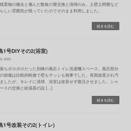
残置物の撤去と傷んだ数枚の畳交換と清掃のみ。土壁土間畳など
らしい雰囲気が残っていたのでそのまま利用しました。
続きを読む
1号DIYその2(浴室)
9, 2023
落ちボロボロだった別棟の風呂トイレ洗濯機スペース。風呂部分
の損傷は比較的軽微で壁もサッシも無事でした。長期放置され汚
ましたが、キレイに清掃、浴室は改装せず復活させました。シャ
ースの交換と給湯器の設 […]
続きを読む
島1号改装その2(トイレ)