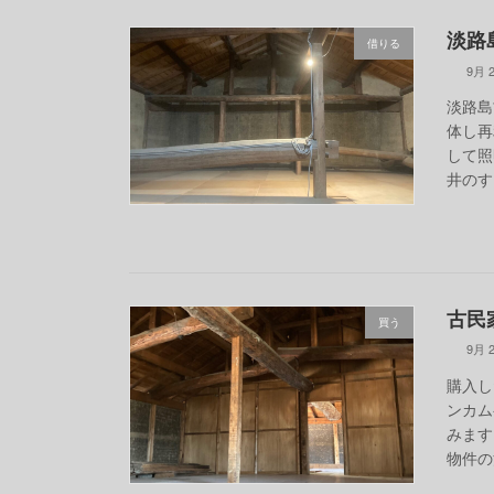
淡路島
借りる
9月 2
淡路島
体し再
して照
井のす
古民
買う
9月 2
購入し
ンカム
みます
物件の