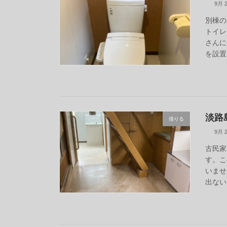
9月 2
別棟の
トイレ
さんに
を設置
淡路
借りる
9月 2
古民家
す。こ
いませ
出ない