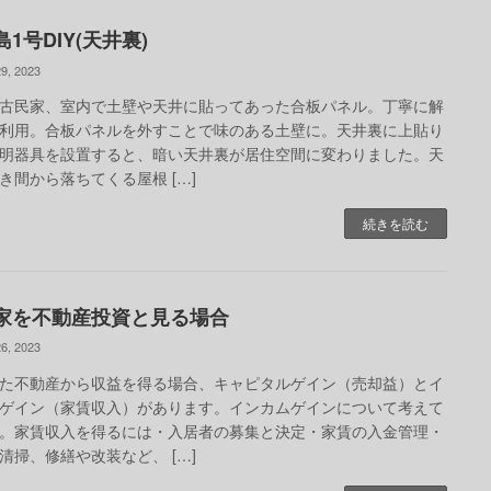
1号DIY(天井裏)
9, 2023
古民家、室内で土壁や天井に貼ってあった合板パネル。丁寧に解
利用。合板パネルを外すことで味のある土壁に。天井裏に上貼り
明器具を設置すると、暗い天井裏が居住空間に変わりました。天
き間から落ちてくる屋根 […]
続きを読む
家を不動産投資と見る場合
6, 2023
た不動産から収益を得る場合、キャピタルゲイン（売却益）とイ
ゲイン（家賃収入）があります。インカムゲインについて考えて
。家賃収入を得るには・入居者の募集と決定・家賃の入金管理・
清掃、修繕や改装など、 […]