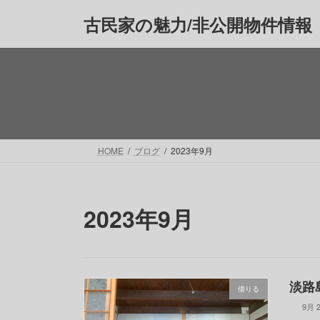
コ
ナ
古民家の魅力/非公開物件情報
ン
ビ
テ
ゲ
ン
ー
ツ
シ
へ
ョ
ス
ン
キ
に
ッ
移
HOME
ブログ
2023年9月
プ
動
2023年9月
淡路島
借りる
9月 2