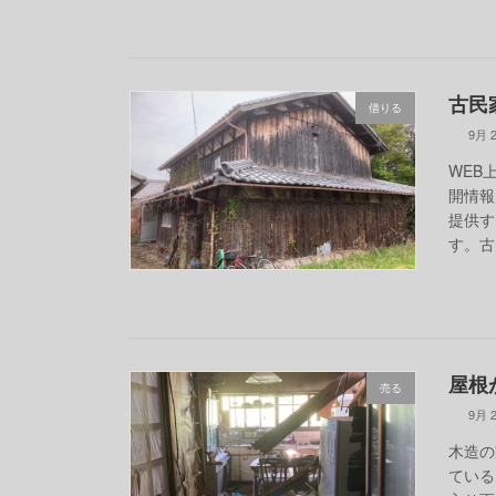
古民
借りる
9月 2
WEB
開情報
提供す
す。古
屋根
売る
9月 2
木造の
ている