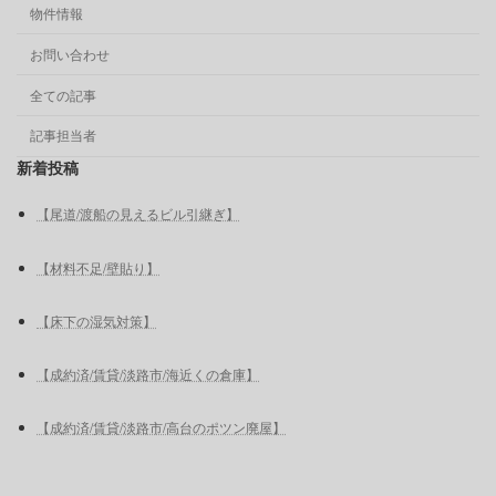
物件情報
お問い合わせ
全ての記事
記事担当者
新着投稿
【尾道/渡船の見えるビル引継ぎ】
【材料不足/壁貼り】
【床下の湿気対策】
【成約済/賃貸/淡路市/海近くの倉庫】
【成約済/賃貸/淡路市/高台のポツン廃屋】