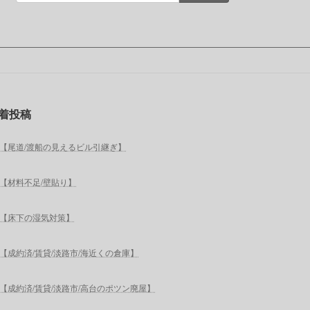
着投稿
【尾道/渡船の見えるビル引継ぎ】
【材料不足/壁貼り】
【床下の湿気対策】
【成約済/賃貸/淡路市/海近くの倉庫】
【成約済/賃貸/淡路市/高台のポツン廃屋】