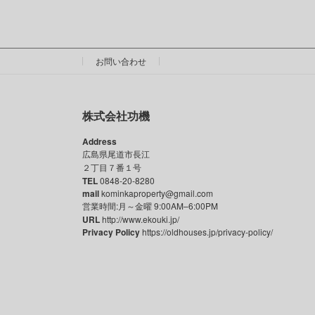
お問い合わせ
株式会社功機
Address
広島県尾道市長江
２丁目７番１号
TEL
0848-20-8280
mail
kominkaproperty@gmail.com
営業時間:月～金曜 9:00AM–6:00PM
URL
http://www.ekouki.jp/
Privacy Policy
https://oldhouses.jp/privacy-policy/