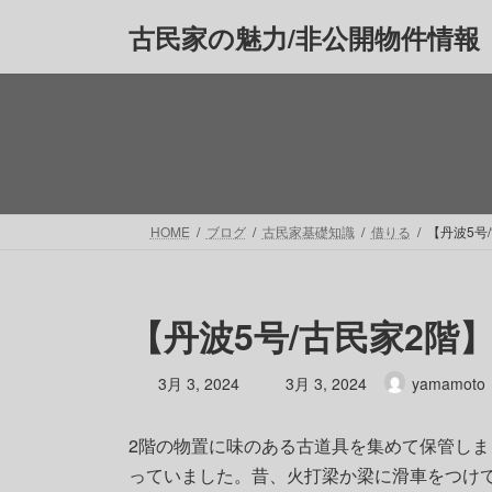
コ
ナ
古民家の魅力/非公開物件情報
ン
ビ
テ
ゲ
ン
ー
ツ
シ
へ
ョ
ス
ン
キ
に
ッ
移
HOME
ブログ
古民家基礎知識
借りる
【丹波5号
プ
動
【丹波5号/古民家2階
最
3月 3, 2024
3月 3, 2024
yamamoto
終
更
2階の物置に味のある古道具を集めて保管しま
新
日
っていました。昔、火打梁か梁に滑車をつけ