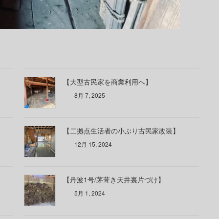
【大型古民家を商業利用へ】
8月 7, 2025
【二拠点生活者の小ぶり古民家改装】
12月 15, 2024
【丹波1号/茅葺き天井裏片づけ】
5月 1, 2024