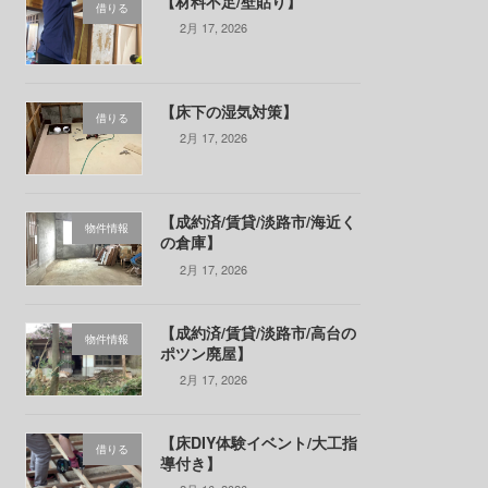
【材料不足/壁貼り】
借りる
2月 17, 2026
【床下の湿気対策】
借りる
2月 17, 2026
【成約済/賃貸/淡路市/海近く
物件情報
の倉庫】
2月 17, 2026
【成約済/賃貸/淡路市/高台の
物件情報
ポツン廃屋】
2月 17, 2026
【床DIY体験イベント/大工指
借りる
導付き】