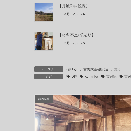
【丹波6号/伐採】
3月 12, 2024
【材料不足/壁貼り】
2月 17, 2026
借りる
、
古民家基礎知識
、
買う
カテゴリー
DIY
kominka
古民家
古
タグ
前の記事