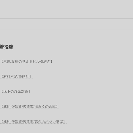
着投稿
【尾道/渡船の見えるビル引継ぎ】
【材料不足/壁貼り】
【床下の湿気対策】
【成約済/賃貸/淡路市/海近くの倉庫】
【成約済/賃貸/淡路市/高台のポツン廃屋】