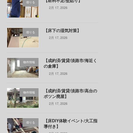
【材料不足/壁貼り】
借りる
2月 17, 2026
【床下の湿気対策】
借りる
2月 17, 2026
【成約済/賃貸/淡路市/海近く
物件情報
の倉庫】
2月 17, 2026
【成約済/賃貸/淡路市/高台の
物件情報
ポツン廃屋】
2月 17, 2026
【床DIY体験イベント/大工指
借りる
導付き】