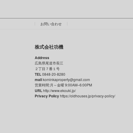
3月 12, 2024
お問い合わせ
株式会社功機
Address
広島県尾道市長江
２丁目７番１号
TEL
0848-20-8280
mail
kominkaproperty@gmail.com
営業時間:月～金曜 9:00AM–6:00PM
URL
http://www.ekouki.jp/
Privacy Policy
https://oldhouses.jp/privacy-policy/