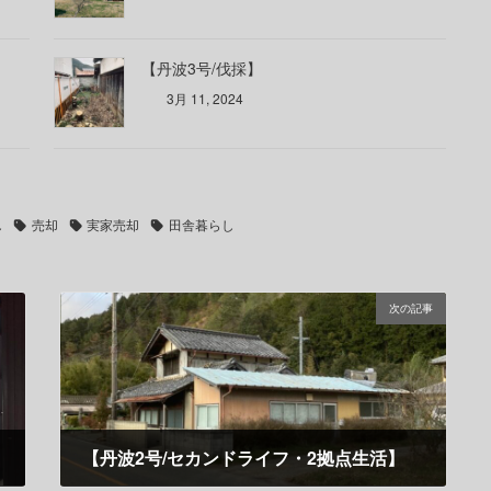
【丹波3号/伐採】
3月 11, 2024
し
売却
実家売却
田舎暮らし
次の記事
【丹波2号/セカンドライフ・2拠点生活】