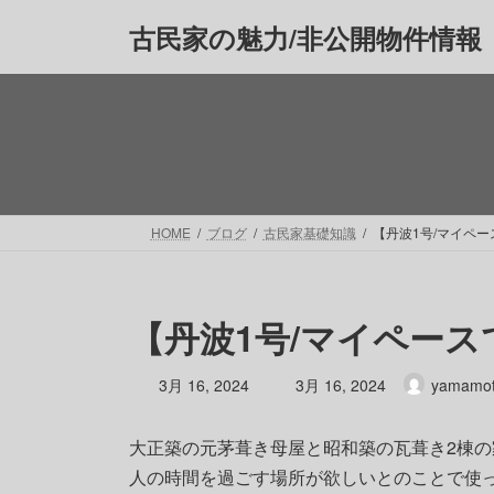
コ
ナ
古民家の魅力/非公開物件情報
ン
ビ
テ
ゲ
ン
ー
ツ
シ
へ
ョ
ス
ン
キ
に
ッ
移
HOME
ブログ
古民家基礎知識
【丹波1号/マイペ
プ
動
【丹波1号/マイペー
最
3月 16, 2024
3月 16, 2024
yamamo
終
更
大正築の元茅葺き母屋と昭和築の瓦葺き2棟の
新
日
人の時間を過ごす場所が欲しいとのことで使