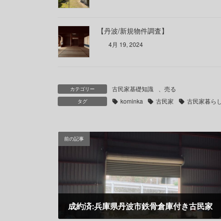
【丹波/新規物件調査】
4月 19, 2024
古民家基礎知識
、
売る
カテゴリー
kominka
古民家
古民家暮ら
タグ
前の記事
成約済:兵庫県丹波市鉄骨倉庫付き古民家