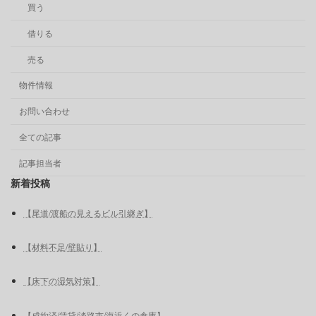
買う
借りる
売る
物件情報
お問い合わせ
全ての記事
記事担当者
新着投稿
【尾道/渡船の見えるビル引継ぎ】
【材料不足/壁貼り】
【床下の湿気対策】
【成約済/賃貸/淡路市/海近くの倉庫】