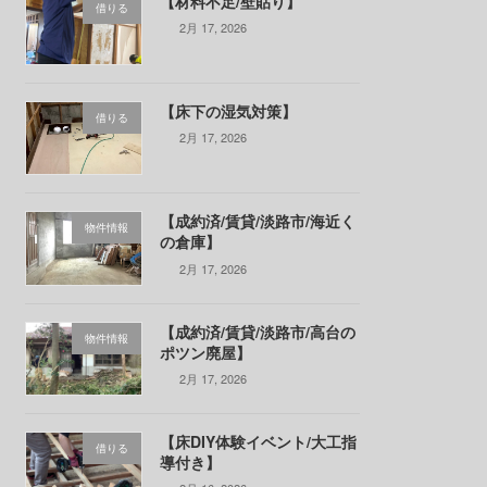
【材料不足/壁貼り】
借りる
2月 17, 2026
【床下の湿気対策】
借りる
2月 17, 2026
【成約済/賃貸/淡路市/海近く
物件情報
の倉庫】
2月 17, 2026
【成約済/賃貸/淡路市/高台の
物件情報
ポツン廃屋】
2月 17, 2026
【床DIY体験イベント/大工指
借りる
導付き】