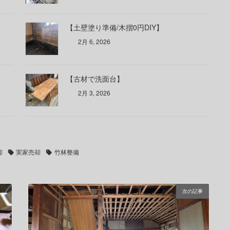
【土壁塗り準備/木摺0円DIY】
2月 6, 2026
【古材で洗面台】
2月 3, 2026
却
実家売却
竹林整備
次の記事