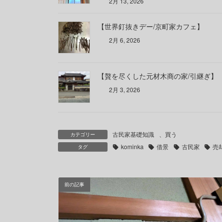
2月 13, 2026
【世界釘抜きデー/京町家カフェ】
2月 6, 2026
【贅を尽くした元材木商の家/引継ぎ】
2月 3, 2026
古民家基礎知識
、
買う
カテゴリー
kominka
借景
古民家
売
タグ
前の記事