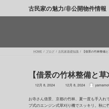
コ
ナ
古民家の魅力/非公開物件情報
ン
ビ
テ
ゲ
ン
ー
ツ
シ
へ
ョ
ス
ン
キ
に
ッ
移
HOME
ブログ
古民家基礎知識
【借景の竹林整備と
プ
動
【借景の竹林整備と草
最
12月 8, 2024
12月 8, 2024
yamamo
終
更
お寺さん借景、京都の竹林、夏一度も手入れで
新
日
プ式のエンジン式草刈り機でスッキリ。秋に