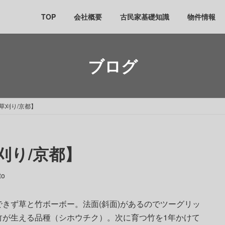
TOP
会社概要
古民家基礎知識
物件情報
ブログ
草刈り/京都】
刈り/京都】
to
きず草と竹ボーボー。法面(斜面)があるのでツーグリッ
竹が生える品種（シホウチク）。次に育つ竹を1年かけて