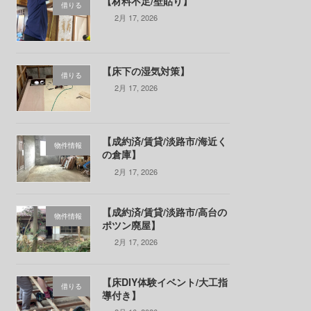
【材料不足/壁貼り】
借りる
2月 17, 2026
【床下の湿気対策】
借りる
2月 17, 2026
【成約済/賃貸/淡路市/海近く
物件情報
の倉庫】
2月 17, 2026
【成約済/賃貸/淡路市/高台の
物件情報
ポツン廃屋】
2月 17, 2026
【床DIY体験イベント/大工指
借りる
導付き】