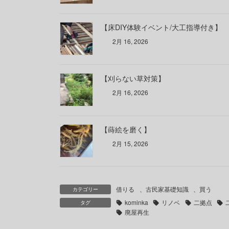
【床DIY体験イベント/大工指導付き】
2月 16, 2026
【刈らない草対策】
2月 16, 2026
【蒔絵を磨く】
2月 15, 2026
借りる
、
古民家基礎知識
、
買う
カテゴリー
kominka
リノベ
二拠点
タグ
廃屋再生