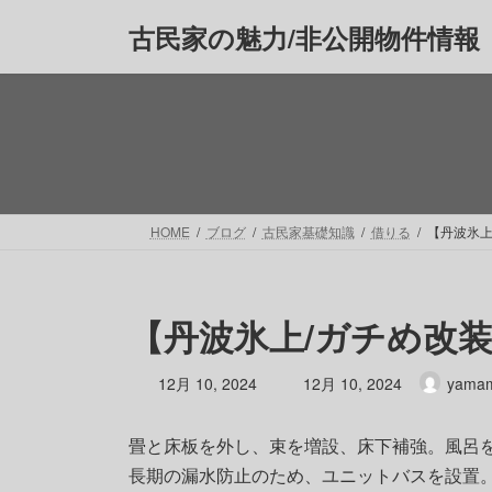
コ
ナ
古民家の魅力/非公開物件情報
ン
ビ
テ
ゲ
ン
ー
ツ
シ
へ
ョ
ス
ン
キ
に
ッ
移
HOME
ブログ
古民家基礎知識
借りる
【丹波氷上
プ
動
【丹波氷上/ガチめ改
最
12月 10, 2024
12月 10, 2024
yama
終
更
畳と床板を外し、束を増設、床下補強。風呂
新
日
長期の漏水防止のため、ユニットバスを設置