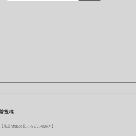
着投稿
【尾道/渡船の見えるビル引継ぎ】