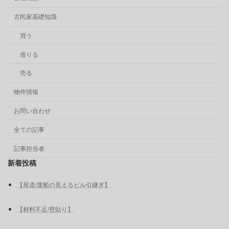
古民家基礎知識
買う
借りる
売る
物件情報
お問い合わせ
全ての記事
記事担当者
新着投稿
【尾道/渡船の見えるビル引継ぎ】
【材料不足/壁貼り】