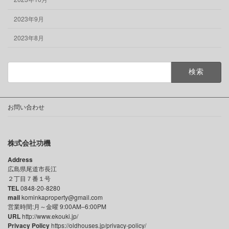
2023年9月
2023年8月
検
索:
お問い合わせ
株式会社功機
Address
広島県尾道市長江
２丁目７番１号
TEL
0848-20-8280
mail
kominkaproperty@gmail.com
営業時間:月～金曜 9:00AM–6:00PM
URL
http://www.ekouki.jp/
Privacy Policy
https://oldhouses.jp/privacy-policy/