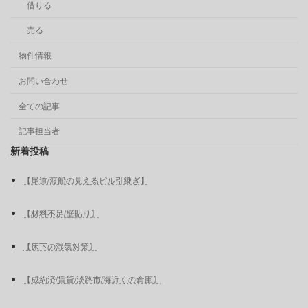
借りる
売る
物件情報
お問い合わせ
全ての記事
記事担当者
新着投稿
【尾道/渡船の見えるビル引継ぎ】
【材料不足/壁貼り】
【床下の湿気対策】
【成約済/賃貸/淡路市/海近くの倉庫】