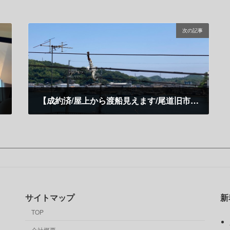
次の記事
【成約済/屋上から渡船見えます/尾道旧市街】
6月 30, 2025
サイトマップ
新
TOP
会社概要