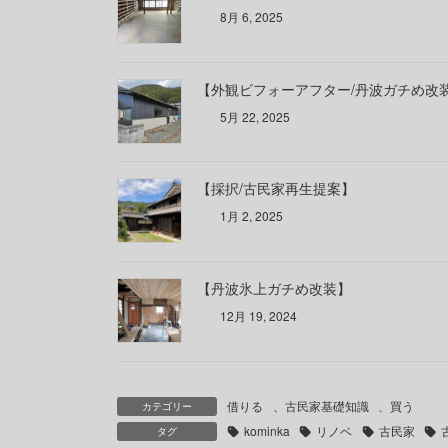
8月 6, 2025
【外観ビフォーアフター/丹波ガチめ改
5月 22, 2025
【採択/古民家再生提案】
1月 2, 2025
【丹波氷上ガチめ改装】
12月 19, 2024
借りる
、
古民家基礎知識
、
買う
カテゴリー
kominka
リノベ
古民家
タグ