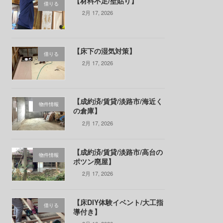
【材料不足/壁貼り】
借りる
2月 17, 2026
【床下の湿気対策】
借りる
2月 17, 2026
【成約済/賃貸/淡路市/海近く
物件情報
の倉庫】
2月 17, 2026
【成約済/賃貸/淡路市/高台の
物件情報
ポツン廃屋】
2月 17, 2026
【床DIY体験イベント/大工指
借りる
導付き】