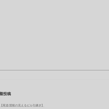
着投稿
【尾道/渡船の見えるビル引継ぎ】