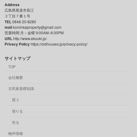
Address
広島県尾道市長江
２丁目７番１号
TEL
0848-20-8280
mail
kominkaproperty@gmail.com
営業時間:月～金曜 9:00AM–6:00PM
URL
http://www.ekouki.jp/
Privacy Policy
https://oldhouses.jp/privacy-policy/
サイトマップ
TOP
会社概要
古民家基礎知識
買う
借りる
売る
物件情報