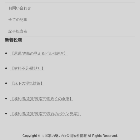
お問い合わせ
全ての記事
記事担当者
新着投稿
【尾道/渡船の見えるビル引継ぎ】
【材料不足/壁貼り】
【床下の湿気対策】
【成約済/賃貸/淡路市/海近くの倉庫】
【成約済/賃貸/淡路市/高台のポツン廃屋】
Copyright © 古民家の魅力/非公開物件情報 All Rights Reserved.