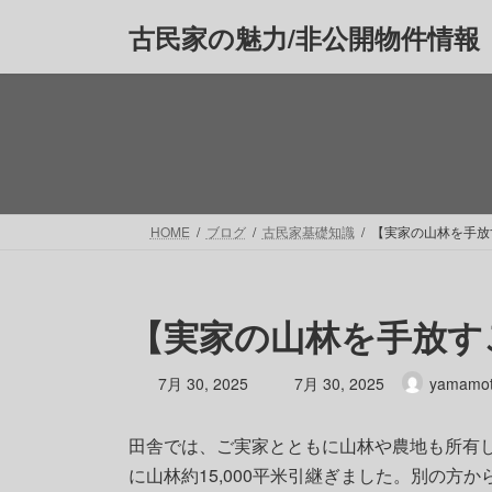
コ
ナ
古民家の魅力/非公開物件情報
ン
ビ
テ
ゲ
ン
ー
ツ
シ
へ
ョ
ス
ン
キ
に
ッ
移
HOME
ブログ
古民家基礎知識
【実家の山林を手放
プ
動
【実家の山林を手放す
最
7月 30, 2025
7月 30, 2025
yamamo
終
更
田舎では、ご実家とともに山林や農地も所有
新
日
に山林約15,000平米引継ぎました。別の方か