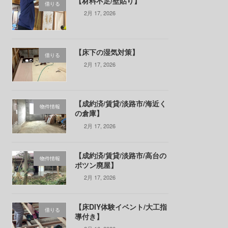
【材料不足/壁貼り】
借りる
2月 17, 2026
【床下の湿気対策】
借りる
2月 17, 2026
【成約済/賃貸/淡路市/海近く
物件情報
の倉庫】
2月 17, 2026
【成約済/賃貸/淡路市/高台の
物件情報
ポツン廃屋】
2月 17, 2026
【床DIY体験イベント/大工指
借りる
導付き】