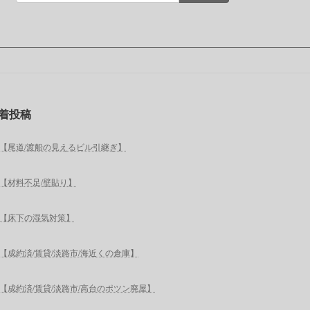
着投稿
【尾道/渡船の見えるビル引継ぎ】
【材料不足/壁貼り】
【床下の湿気対策】
【成約済/賃貸/淡路市/海近くの倉庫】
【成約済/賃貸/淡路市/高台のポツン廃屋】