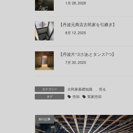
1月 28, 2026
【丹波元商店古民家を引継ぎ】
8月 12, 2025
【丹波片づけ/あとタンス7つ】
7月 30, 2025
古民家基礎知識
、
売る
カテゴリー
売却
実家売却
タグ
前の記事