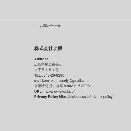
お問い合わせ
株式会社功機
Address
広島県尾道市長江
２丁目７番１号
TEL
0848-20-8280
mail
kominkaproperty@gmail.com
営業時間:月～金曜 9:00AM–6:00PM
URL
http://www.ekouki.jp/
Privacy Policy
https://oldhouses.jp/privacy-policy/