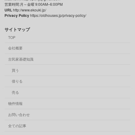
営業時間:月～金曜 9:00AM–6:00PM
URL
http://www.ekouki.jp/
Privacy Policy
https://oldhouses.jp/privacy-policy/
サイトマップ
TOP
会社概要
古民家基礎知識
買う
借りる
売る
物件情報
お問い合わせ
全ての記事