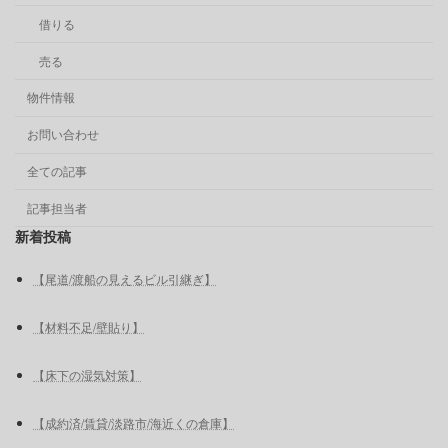
借りる
売る
物件情報
お問い合わせ
全ての記事
記事担当者
新着投稿
【尾道/渡船の見えるビル引継ぎ】
【材料不足/壁貼り】
【床下の湿気対策】
【成約済/賃貸/淡路市/海近くの倉庫】