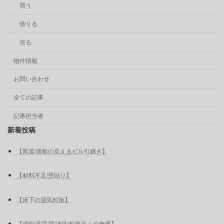
買う
借りる
売る
物件情報
お問い合わせ
全ての記事
記事担当者
新着投稿
【尾道/渡船の見えるビル引継ぎ】
【材料不足/壁貼り】
【床下の湿気対策】
【成約済/賃貸/淡路市/海近くの倉庫】