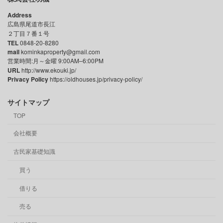
Address
広島県尾道市長江
２丁目７番１号
TEL
0848-20-8280
mail
kominkaproperty@gmail.com
営業時間:月～金曜 9:00AM–6:00PM
URL
http://www.ekouki.jp/
Privacy Policy
https://oldhouses.jp/privacy-policy/
サイトマップ
TOP
会社概要
古民家基礎知識
買う
借りる
売る