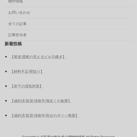
物件情報
お問い合わせ
全ての記事
記事担当者
新着投稿
【尾道/渡船の見えるビル引継ぎ】
【材料不足/壁貼り】
【床下の湿気対策】
【成約済/賃貸/淡路市/海近くの倉庫】
【成約済/賃貸/淡路市/高台のポツン廃屋】
Copyright © 古民家の魅力/非公開物件情報 All Rights Reserved.