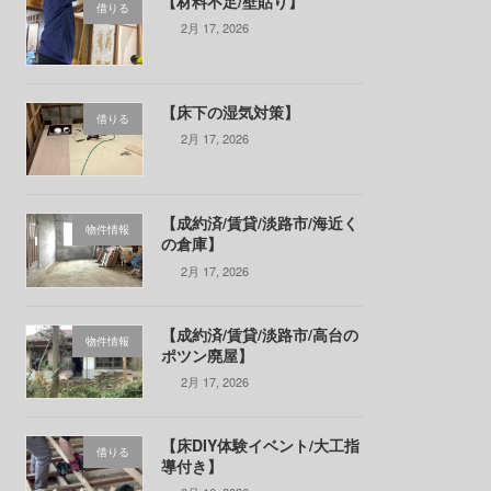
【材料不足/壁貼り】
借りる
2月 17, 2026
【床下の湿気対策】
借りる
2月 17, 2026
【成約済/賃貸/淡路市/海近く
物件情報
の倉庫】
2月 17, 2026
【成約済/賃貸/淡路市/高台の
物件情報
ポツン廃屋】
2月 17, 2026
【床DIY体験イベント/大工指
借りる
導付き】