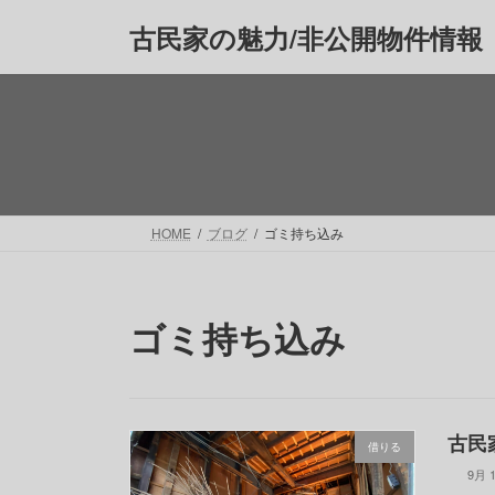
コ
ナ
古民家の魅力/非公開物件情報
ン
ビ
テ
ゲ
ン
ー
ツ
シ
へ
ョ
ス
ン
キ
に
ッ
移
HOME
ブログ
ゴミ持ち込み
プ
動
ゴミ持ち込み
古民家
借りる
9月 1