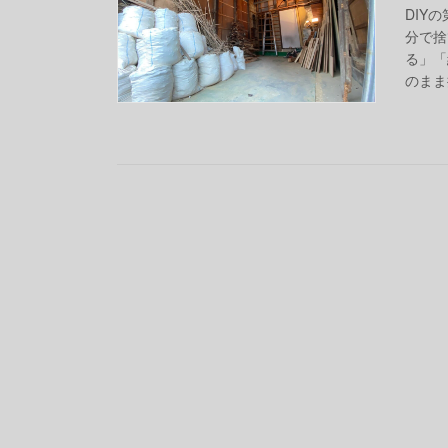
DIY
分で捨
る」「
のまま