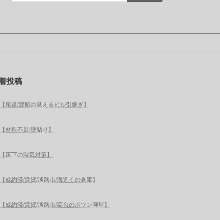
着投稿
【尾道/渡船の見えるビル引継ぎ】
【材料不足/壁貼り】
【床下の湿気対策】
【成約済/賃貸/淡路市/海近くの倉庫】
【成約済/賃貸/淡路市/高台のポツン廃屋】