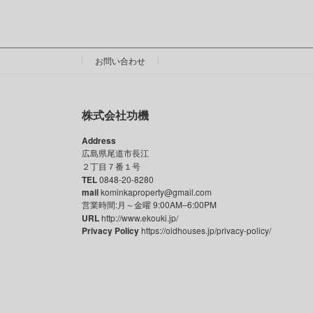
お問い合わせ
株式会社功機
Address
広島県尾道市長江
２丁目７番１号
TEL
0848-20-8280
mail
kominkaproperty@gmail.com
営業時間:月～金曜 9:00AM–6:00PM
URL
http://www.ekouki.jp/
Privacy Policy
https://oldhouses.jp/privacy-policy/