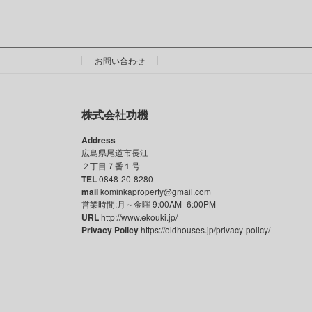
お問い合わせ
株式会社功機
Address
広島県尾道市長江
２丁目７番１号
TEL
0848-20-8280
mail
kominkaproperty@gmail.com
営業時間:月～金曜 9:00AM–6:00PM
URL
http://www.ekouki.jp/
Privacy Policy
https://oldhouses.jp/privacy-policy/