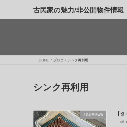
コ
ナ
古民家の魅力/非公開物件情報
ン
ビ
テ
ゲ
ン
ー
ツ
シ
へ
ョ
ス
ン
キ
に
ッ
移
HOME
ブログ
シンク再利用
プ
動
シンク再利用
【タ
古民家基礎知識
8月 1