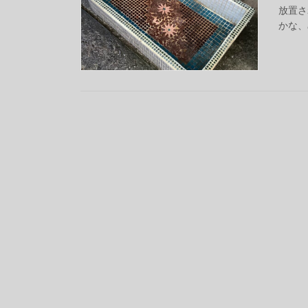
放置さ
かな、