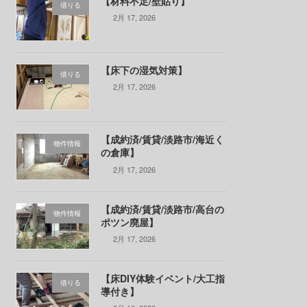
【材料不足/壁貼り】
借りる
2月 17, 2026
【床下の湿気対策】
借りる
2月 17, 2026
【成約済/賃貸/淡路市/海近く
物件情報
の倉庫】
2月 17, 2026
【成約済/賃貸/淡路市/高台の
物件情報
ポツン廃屋】
2月 17, 2026
【床DIY体験イベント/大工指
借りる
導付き】