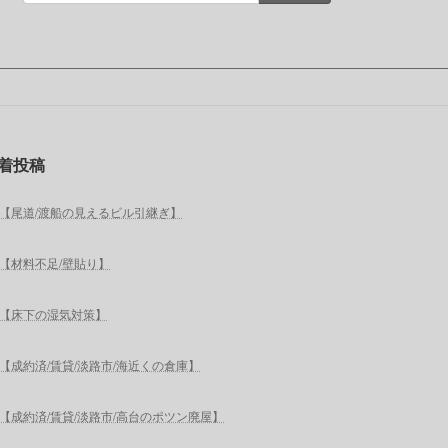
着投稿
【尾道/渡船の見えるビル引継ぎ】
【材料不足/壁貼り】
【床下の湿気対策】
【成約済/賃貸/淡路市/海近くの倉庫】
【成約済/賃貸/淡路市/高台のポツン廃屋】