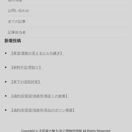
お問い合わせ
全ての記事
記事担当者
新着投稿
【尾道/渡船の見えるビル引継ぎ】
【材料不足/壁貼り】
【床下の湿気対策】
【成約済/賃貸/淡路市/海近くの倉庫】
【成約済/賃貸/淡路市/高台のポツン廃屋】
Copyright © 古民家の魅力/非公開物件情報 All Rights Reserved.