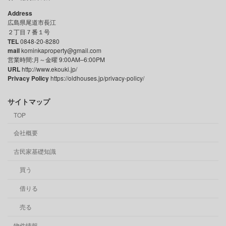
Address
広島県尾道市長江
２丁目７番１号
TEL
0848-20-8280
mail
kominkaproperty@gmail.com
営業時間:月～金曜 9:00AM–6:00PM
URL
http://www.ekouki.jp/
Privacy Policy
https://oldhouses.jp/privacy-policy/
サイトマップ
TOP
会社概要
古民家基礎知識
買う
借りる
売る
物件情報