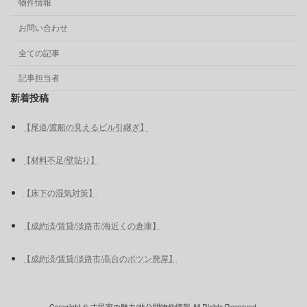
物件情報
お問い合わせ
全ての記事
記事担当者
新着投稿
【尾道/渡船の見えるビル引継ぎ】
【材料不足/壁貼り】
【床下の湿気対策】
【成約済/賃貸/淡路市/海近くの倉庫】
【成約済/賃貸/淡路市/高台のポツン廃屋】
Copyright © 古民家の魅力/非公開物件情報 All Rights Reserved.