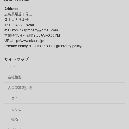
Address
広島県尾道市長江
２丁目７番１号
TEL
0848-20-8280
mail
kominkaproperty@gmail.com
営業時間:月～金曜 9:00AM–6:00PM
URL
http://www.ekouki.jp/
Privacy Policy
https://oldhouses.jp/privacy-policy/
サイトマップ
TOP
会社概要
古民家基礎知識
買う
借りる
売る