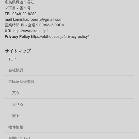
広島県尾道市長江
２丁目７番１号
TEL
0848-20-8280
mail
kominkaproperty@gmail.com
営業時間:月～金曜 9:00AM–6:00PM
URL
http://www.ekouki.jp/
Privacy Policy
https://oldhouses.jp/privacy-policy/
サイトマップ
TOP
会社概要
古民家基礎知識
買う
借りる
売る
物件情報
お問い合わせ