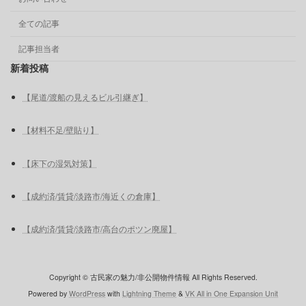
全ての記事
記事担当者
新着投稿
【尾道/渡船の見えるビル引継ぎ】
【材料不足/壁貼り】
【床下の湿気対策】
【成約済/賃貸/淡路市/海近くの倉庫】
【成約済/賃貸/淡路市/高台のポツン廃屋】
Copyright © 古民家の魅力/非公開物件情報 All Rights Reserved.
Powered by
WordPress
with
Lightning Theme
&
VK All in One Expansion Unit