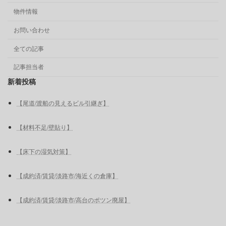
物件情報
お問い合わせ
全ての記事
記事担当者
新着投稿
【尾道/渡船の見えるビル引継ぎ】
【材料不足/壁貼り】
【床下の湿気対策】
【成約済/賃貸/淡路市/海近くの倉庫】
【成約済/賃貸/淡路市/高台のポツン廃屋】