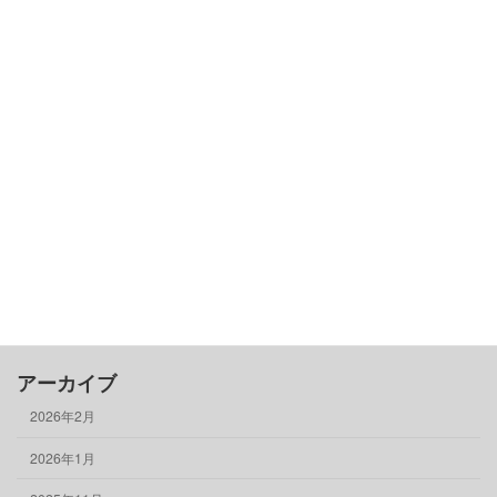
カテゴリー
古民家基礎知識
借りる
売る
買う
骨董品
物件情報
アーカイブ
2026年2月
2026年1月