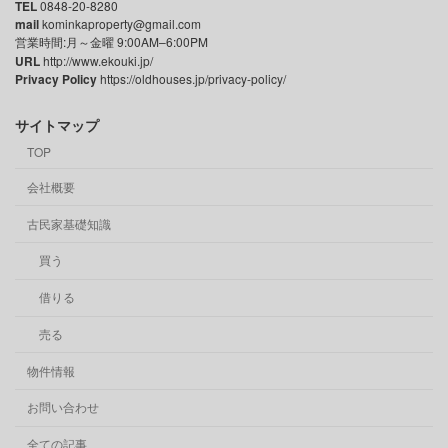
TEL
0848-20-8280
mail
kominkaproperty@gmail.com
営業時間:月～金曜 9:00AM–6:00PM
URL
http://www.ekouki.jp/
Privacy Policy
https://oldhouses.jp/privacy-policy/
サイトマップ
TOP
会社概要
古民家基礎知識
買う
借りる
売る
物件情報
お問い合わせ
全ての記事