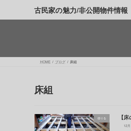
コ
ナ
古民家の魅力/非公開物件情報
ン
ビ
テ
ゲ
ン
ー
ツ
シ
へ
ョ
ス
ン
キ
に
ッ
移
HOME
ブログ
床組
プ
動
床組
【床
借りる
12月 