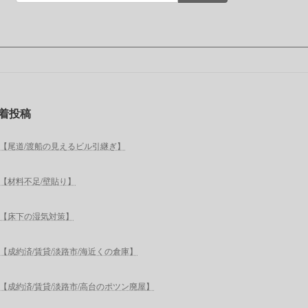
着投稿
【尾道/渡船の見えるビル引継ぎ】
【材料不足/壁貼り】
【床下の湿気対策】
【成約済/賃貸/淡路市/海近くの倉庫】
【成約済/賃貸/淡路市/高台のポツン廃屋】