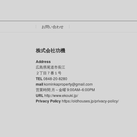
お問い合わせ
株式会社功機
Address
広島県尾道市長江
２丁目７番１号
TEL
0848-20-8280
mail
kominkaproperty@gmail.com
営業時間:月～金曜 9:00AM–6:00PM
URL
http://www.ekouki.jp/
Privacy Policy
https://oldhouses.jp/privacy-policy/