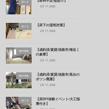
【材料不足/壁貼り】
借りる
2月 17, 2026
【床下の湿気対策】
借りる
2月 17, 2026
【成約済/賃貸/淡路市/海近く
物件情報
の倉庫】
2月 17, 2026
【成約済/賃貸/淡路市/高台の
物件情報
ポツン廃屋】
2月 17, 2026
【床DIY体験イベント/大工指
借りる
導付き】