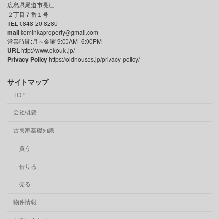
広島県尾道市長江
２丁目７番１号
TEL
0848-20-8280
mail
kominkaproperty@gmail.com
営業時間:月～金曜 9:00AM–6:00PM
URL
http://www.ekouki.jp/
Privacy Policy
https://oldhouses.jp/privacy-policy/
サイトマップ
TOP
会社概要
古民家基礎知識
買う
借りる
売る
物件情報