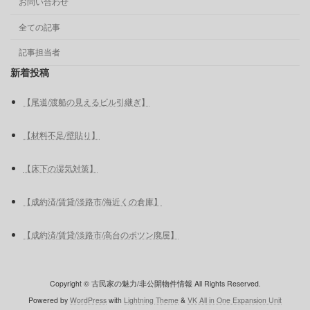
お問い合わせ
全ての記事
記事担当者
新着投稿
【尾道/渡船の見えるビル引継ぎ】
【材料不足/壁貼り】
【床下の湿気対策】
【成約済/賃貸/淡路市/海近くの倉庫】
【成約済/賃貸/淡路市/高台のポツン廃屋】
Copyright © 古民家の魅力/非公開物件情報 All Rights Reserved.
Powered by
WordPress
with
Lightning Theme
&
VK All in One Expansion Unit