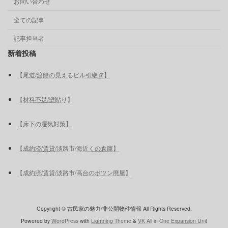
お問い合わせ
全ての記事
記事担当者
新着投稿
【尾道/渡船の見えるビル引継ぎ】
【材料不足/壁貼り】
【床下の湿気対策】
【成約済/賃貸/淡路市/海近くの倉庫】
【成約済/賃貸/淡路市/高台のポツン廃屋】
Copyright © 古民家の魅力/非公開物件情報 All Rights Reserved.
Powered by
WordPress
with
Lightning Theme
&
VK All in One Expansion Unit