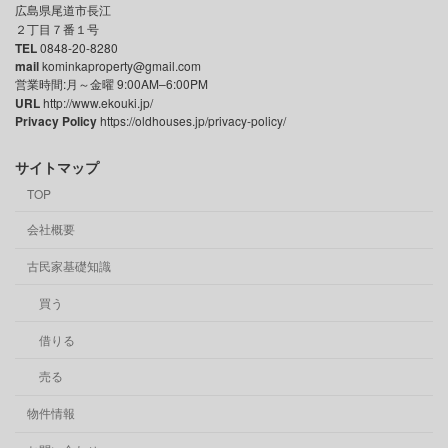
広島県尾道市長江
２丁目７番１号
TEL
0848-20-8280
mail
kominkaproperty@gmail.com
営業時間:月～金曜 9:00AM–6:00PM
URL
http://www.ekouki.jp/
Privacy Policy
https://oldhouses.jp/privacy-policy/
サイトマップ
TOP
会社概要
古民家基礎知識
買う
借りる
売る
物件情報