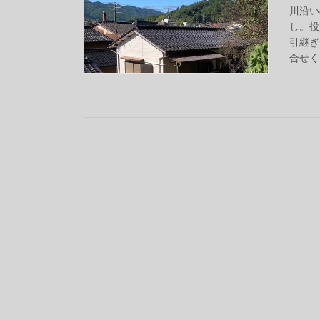
川沿い
し。投
引継ぎ
合せく