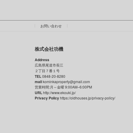
お問い合わせ
株式会社功機
Address
広島県尾道市長江
２丁目７番１号
TEL
0848-20-8280
mail
kominkaproperty@gmail.com
営業時間:月～金曜 9:00AM–6:00PM
URL
http://www.ekouki.jp/
Privacy Policy
https://oldhouses.jp/privacy-policy/