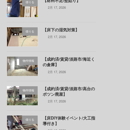
【材料不足/壁貼り】
借りる
2月 17, 2026
【床下の湿気対策】
借りる
2月 17, 2026
【成約済/賃貸/淡路市/海近く
物件情報
の倉庫】
2月 17, 2026
【成約済/賃貸/淡路市/高台の
物件情報
ポツン廃屋】
2月 17, 2026
【床DIY体験イベント/大工指
借りる
導付き】