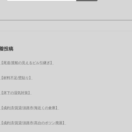
着投稿
【尾道/渡船の見えるビル引継ぎ】
【材料不足/壁貼り】
【床下の湿気対策】
【成約済/賃貸/淡路市/海近くの倉庫】
【成約済/賃貸/淡路市/高台のポツン廃屋】