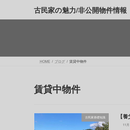
コ
ナ
古民家の魅力/非公開物件情報
ン
ビ
テ
ゲ
ン
ー
ツ
シ
へ
ョ
ス
ン
キ
に
ッ
移
HOME
ブログ
賃貸中物件
プ
動
賃貸中物件
【養
古民家基礎知識
11月 