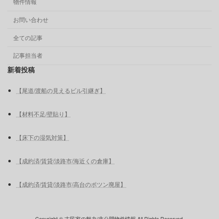
物件情報
お問い合わせ
全ての記事
記事担当者
新着投稿
【尾道/渡船の見えるビル引継ぎ】
【材料不足/壁貼り】
【床下の湿気対策】
【成約済/賃貸/淡路市/海近くの倉庫】
【成約済/賃貸/淡路市/高台のポツン廃屋】
Copyright © 古民家の魅力/非公開物件情報 All Rights Reserved.