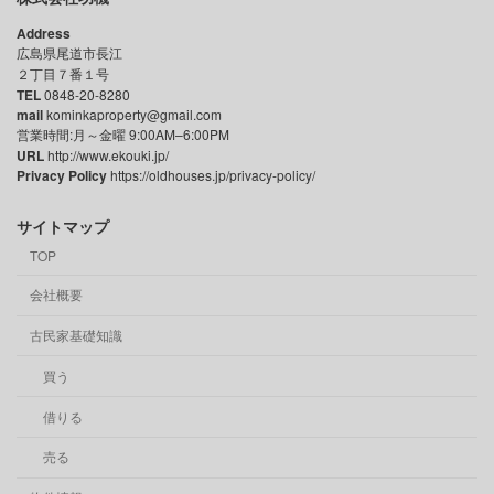
Address
広島県尾道市長江
２丁目７番１号
TEL
0848-20-8280
mail
kominkaproperty@gmail.com
営業時間:月～金曜 9:00AM–6:00PM
URL
http://www.ekouki.jp/
Privacy Policy
https://oldhouses.jp/privacy-policy/
サイトマップ
TOP
会社概要
古民家基礎知識
買う
借りる
売る